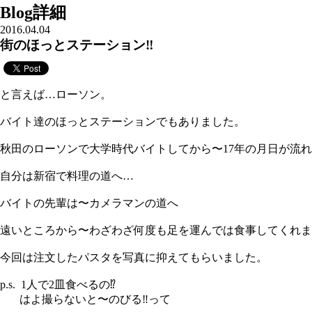
Blog詳細
2016.04.04
街のほっとステーション‼︎
と言えば…ローソン。
バイト達のほっとステーションでもありました。
秋田のローソンで大学時代バイトしてから〜17年の月日が流
自分は新宿で料理の道へ…
バイトの先輩は〜カメラマンの道へ
遠いところから〜わざわざ何度も足を運んでは食事してくれま
今回は注文したパスタを写真に抑えてもらいました。
p.s. 1人で2皿食べるの⁉︎
はよ撮らないと〜のびる‼︎って