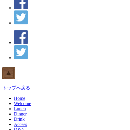
トップへ戻る
Home
Welcome
Lunch
Dinner
Drink
Access
Q&A